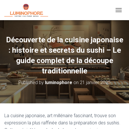
OUVRI
Découverte de la cuisine japonaise
: histoire et secrets du sushi – Le
guide complet de la découpe
traditionnelle
Published by
luminophore
on
21 janvier 2025
La cuisine japonaise, art millénaire fascinant, trouve son
expression la plus raffinée dans la préparation des sushis.