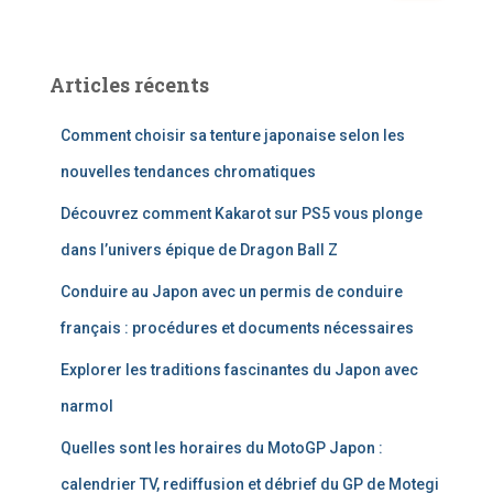
c
h
e
Articles récents
r
c
Comment choisir sa tenture japonaise selon les
h
e
nouvelles tendances chromatiques
r
Découvrez comment Kakarot sur PS5 vous plonge
:
dans l’univers épique de Dragon Ball Z
Conduire au Japon avec un permis de conduire
français : procédures et documents nécessaires
Explorer les traditions fascinantes du Japon avec
narmol
Quelles sont les horaires du MotoGP Japon :
calendrier TV, rediffusion et débrief du GP de Motegi