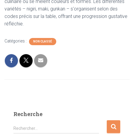
culinaire où se mêlent couleurs et formes. Les différentes
variétés – nigiri, maki, gunkan – s'organisent selon des
codes précis sur la table, offrant une progression gustative
réfléchie.
Catégories :
NON CLASSÉ
Recherche
R
Rechercher…
e