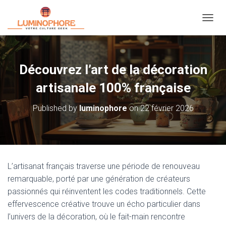
OUVRI
Découvrez l’art de la décoration
artisanale 100% française
Published by
luminophore
on
22 février 2026
L’artisanat français traverse une période de renouveau
remarquable, porté par une génération de créateurs
passionnés qui réinventent les codes traditionnels. Cette
effervescence créative trouve un écho particulier dans
l’univers de la décoration, où le fait-main rencontre