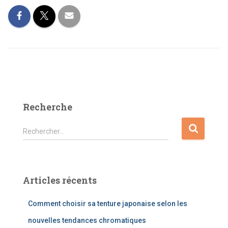
Recherche
R
Rechercher…
e
c
h
e
Articles récents
r
c
Comment choisir sa tenture japonaise selon les
h
e
nouvelles tendances chromatiques