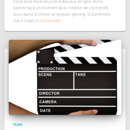
Vous avez envie de jouer à des jeux en ligne. Alors,
sachez qu’à un moment de la création de votre profil,
vous aurez à choisir un pseudo gaming. Si à première
vue, il s’agit ici
Lire la suite
FILMS