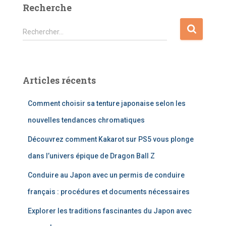
Recherche
R
Rechercher…
e
c
h
e
Articles récents
r
c
Comment choisir sa tenture japonaise selon les
h
e
nouvelles tendances chromatiques
r
Découvrez comment Kakarot sur PS5 vous plonge
:
dans l’univers épique de Dragon Ball Z
Conduire au Japon avec un permis de conduire
français : procédures et documents nécessaires
Explorer les traditions fascinantes du Japon avec