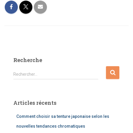
Recherche
R
Rechercher…
e
c
h
e
Articles récents
r
c
Comment choisir sa tenture japonaise selon les
h
e
nouvelles tendances chromatiques
r