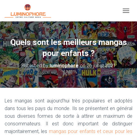
OUVRI
Quels sont les meilleurs mangas
pour enfants ?
Published by
luminophore
on
26 juillet 2021
Les mangas sont aujourd’hui très populaires et adoptés
dans tous les pays du monde. Ils se présentent en général
sous diverses formes de sorte à attirer un maximum de
consommateurs. Il est donc important de distinguer
majoritairement, les
mangas pour enfants et ceux pour les