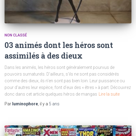
NON CLASSÉ
03 animés dont les héros sont
assimilés à des dieux
Dans les animés, les héros sont généralement pourvus de
pouvoirs surnaturels. D’ailleurs, s’ils ne sont pas considérés
comme des dieux, ils n’en sont pas bien loin. Leur puissance ou
pour d’autres leur espèce, font d’eux des « êtres » à part. Découvrez
donc dans cet article quelques héros de mangas
Lire la suite
Par
luminophore
, il y a
5 ans