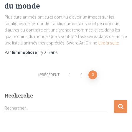
du monde
Plusieurs animés ont eu et continu d’avoir un impact sur les
fanatiques de ce monde. Tandis que certains sont peu connus,
d’autres au contraire ont une grande renommée, et ce, dans les
quatre coins du monde. Quels sont-ils ? Découvrez dans cet article
une liste d’animés très appréciés. Sward Art Online
Lire la suite
Par
luminophore
, il y a
5 ans
Pagination
PRÉCÉDENT
1
2
3
des
Recherche
publications
R
Rechercher…
e
c
h
e