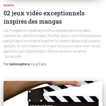
MANGA
02 jeux vidéo exceptionnels
inspirés des mangas
Les mangas occupent aujourd’hui une place de choix dans
l’univers des divertissements. En effet, ceux-ci sont très populaires
partout dans le monde et inspirent la création de pas mal d’autres
gadgets. Ils sont d’ailleurs à l’origine de plusieurs jeux vidéo assez
appréciés par le grand public. Découvrez dans cet article
Lire la suite
Par
luminophore
, il y a
5 ans