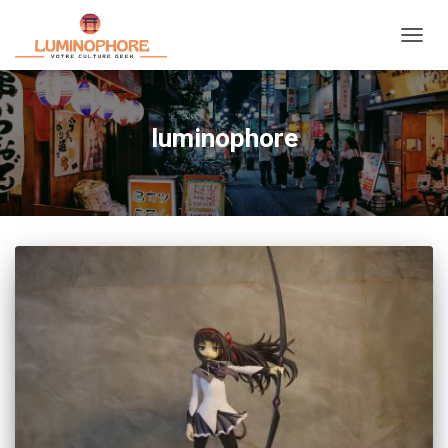
OUVRI
luminophore