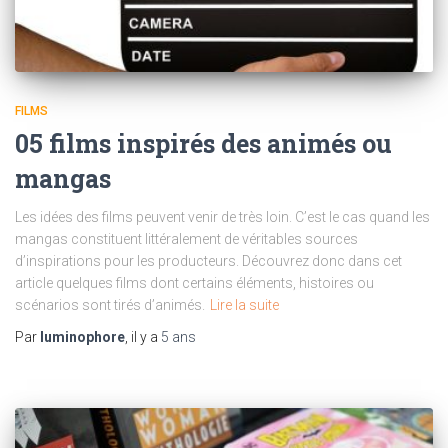
FILMS
05 films inspirés des animés ou
mangas
Les idées des films peuvent venir de très loin. C’est le cas quand les
mangas constituent littéralement de véritables sources
d’inspirations pour les producteurs. Découvrez donc dans cet
article quelques films dont certains éléments, histoires ou
scénarios sont tirés d’animés.
Lire la suite
Par
luminophore
, il y a
5 ans