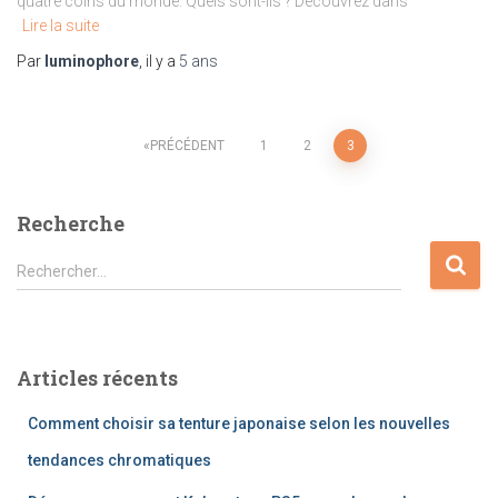
quatre coins du monde. Quels sont-ils ? Découvrez dans
Lire la suite
Par
luminophore
, il y a
5 ans
Pagination
PRÉCÉDENT
1
2
3
des
Recherche
publications
R
Rechercher…
e
c
h
e
Articles récents
r
c
Comment choisir sa tenture japonaise selon les nouvelles
h
e
tendances chromatiques
r