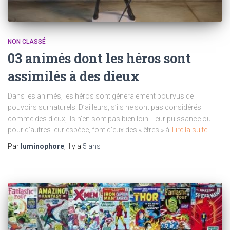
NON CLASSÉ
03 animés dont les héros sont
assimilés à des dieux
Dans les animés, les héros sont généralement pourvus de
pouvoirs surnaturels. D’ailleurs, s’ils ne sont pas considérés
comme des dieux, ils n’en sont pas bien loin. Leur puissance ou
pour d’autres leur espèce, font d’eux des « êtres » à
Lire la suite
Par
luminophore
, il y a
5 ans